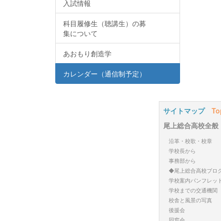
入試情報
科目履修生（聴講生）の募
集について
あおもり創造学
カレンダー（通信制予定）
サイトマップ
To
尾上総合高校全般
沿革・校歌・校章
学校長から
事務部から
◆尾上総合高校ブロ
学校案内パンフレッ
学校までの交通機関
校舎と風景の写真
後援会
同窓会