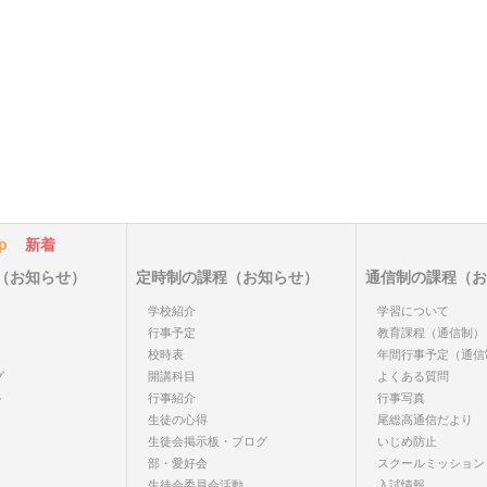
p
新着
（お知らせ）
定時制の課程（お知らせ）
通信制の課程（お
学校紹介
学習について
行事予定
教育課程（通信制）
校時表
年間行事予定（通信
グ
開講科目
よくある質問
ト
行事紹介
行事写真
生徒の心得
尾総高通信だより
生徒会掲示板・ブログ
いじめ防止
部・愛好会
スクールミッション
生徒会委員会活動
入試情報