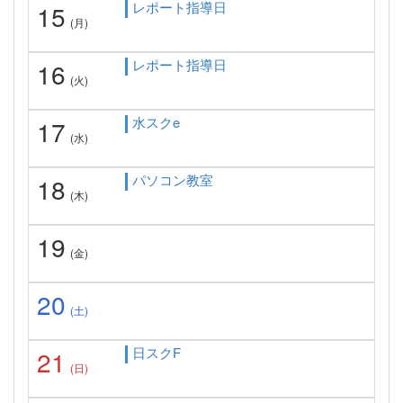
レポート指導日
15
(月)
レポート指導日
16
(火)
水スクe
17
(水)
パソコン教室
18
(木)
19
(金)
20
(土)
日スクF
21
(日)