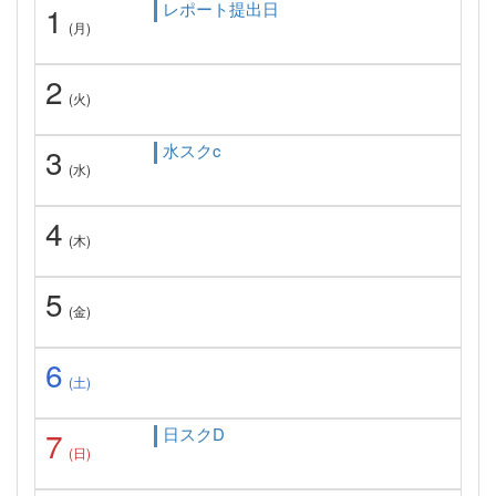
レポート提出日
1
(月)
2
(火)
水スクc
3
(水)
4
(木)
5
(金)
6
(土)
日スクD
7
(日)