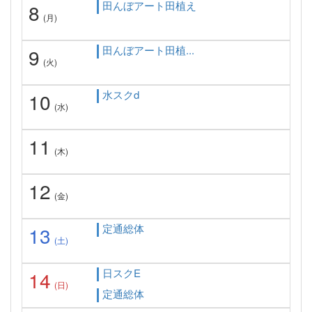
田んぼアート田植え
8
(月)
田んぼアート田植...
9
(火)
水スクd
10
(水)
11
(木)
12
(金)
定通総体
13
(土)
日スクE
14
(日)
定通総体