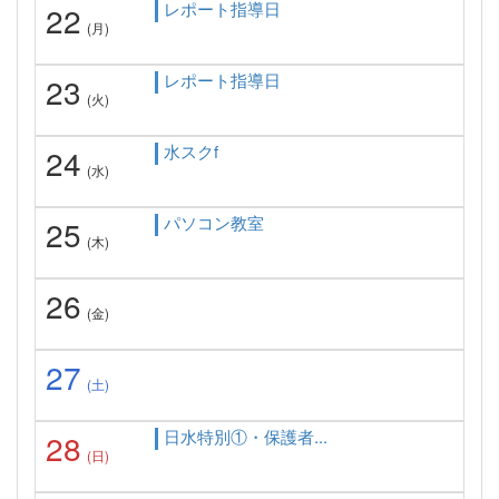
レポート指導日
22
(月)
レポート指導日
23
(火)
水スクf
24
(水)
パソコン教室
25
(木)
26
(金)
27
(土)
日水特別①・保護者...
28
(日)