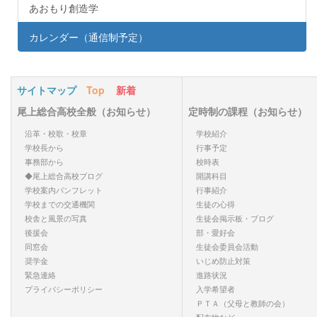
あおもり創造学
カレンダー（通信制予定）
サイトマップ
Top
新着
尾上総合高校全般（お知らせ）
定時制の課程（お知らせ）
沿革・校歌・校章
学校紹介
学校長から
行事予定
事務部から
校時表
◆尾上総合高校ブログ
開講科目
学校案内パンフレット
行事紹介
学校までの交通機関
生徒の心得
校舎と風景の写真
生徒会掲示板・ブログ
後援会
部・愛好会
同窓会
生徒会委員会活動
奨学金
いじめ防止対策
緊急連絡
進路状況
プライバシーポリシー
入学希望者
ＰＴＡ（父母と教師の会）